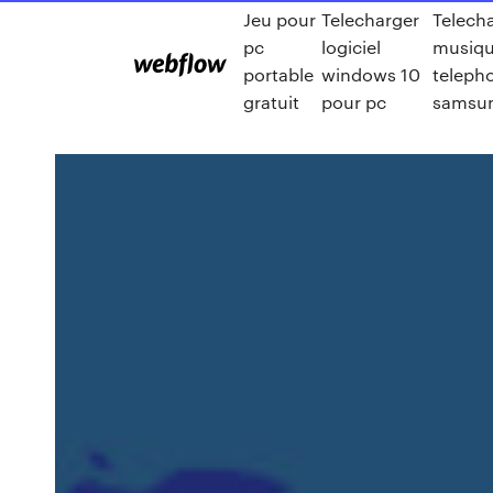
Jeu pour
Telecharger
Telech
pc
logiciel
musiqu
portable
windows 10
teleph
gratuit
pour pc
samsu