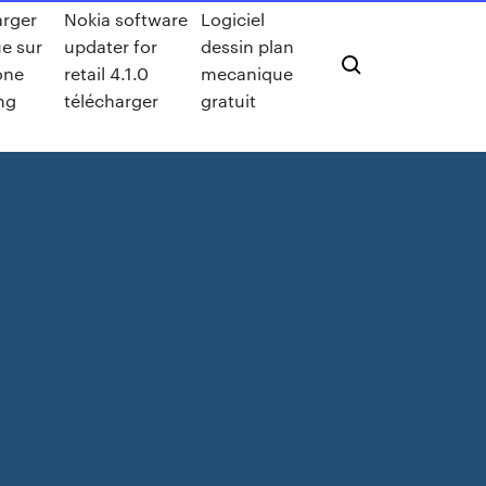
arger
Nokia software
Logiciel
e sur
updater for
dessin plan
one
retail 4.1.0
mecanique
ng
télécharger
gratuit