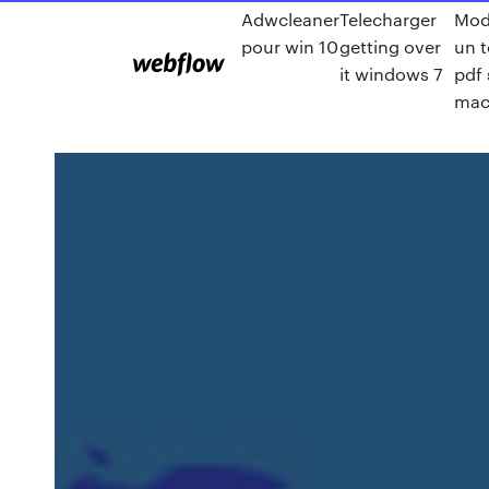
Adwcleaner
Telecharger
Modi
pour win 10
getting over
un t
it windows 7
pdf 
ma