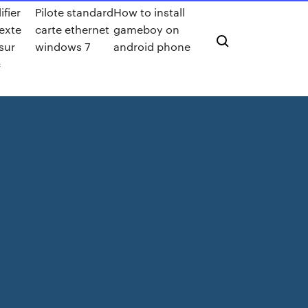
fier
Pilote standard
How to install
exte
carte ethernet
gameboy on
sur
windows 7
android phone
c