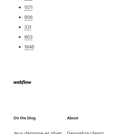
1571
906
331
903
1846
On the blog
About
Jeux denigme et objet
Geogebra classic