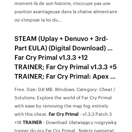
moment-là de son histoire, n'occupe pas une
position avantageuse dans la chaîne alimentaire
où s'impose la loi du...
STEAM (Uplay + Denuvo + 3rd-
Part EULA) (Digital Download) ...
Far Cry Primal v1.3.3 +12
TRAINER; Far Cry Primal v1.3.3 +5
TRAINER; Far Cry Primal: Apex ...
Free. Size: 0.6 MB. Windows. Category: Cheat /
Solutions. Explore the world of Far Cry Primal
with ease by removing the map fog entirely
with this cheat.
Far
Cry
Primal
- v1.3.3 Patch 3
+18
TRAINER
- Download Ułatwiający rozgrywkę
trainer do gry Far Cry Primal . Należy pamiętać