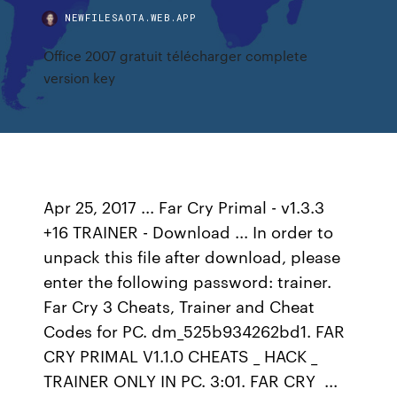
NEWFILESAOTA.WEB.APP
Office 2007 gratuit télécharger complete
version key
Apr 25, 2017 ... Far Cry Primal - v1.3.3
+16 TRAINER - Download ... In order to
unpack this file after download, please
enter the following password: trainer.
Far Cry 3 Cheats, Trainer and Cheat
Codes for PC. dm_525b934262bd1. FAR
CRY PRIMAL V1.1.0 CHEATS _ HACK _
TRAINER ONLY IN PC. 3:01. FAR CRY ...