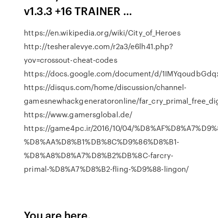
v1.3.3 +16 TRAINER ...
https://en.wikipedia.org/wiki/City_of_Heroes
http://tesheralevye.com/r2a3/e6lh41.php?
yov=crossout-cheat-codes
https://docs.google.com/document/d/1IMYqoudbGd
https://disqus.com/home/discussion/channel-
gamesnewhackgeneratoronline/far_cry_primal_free_dig
https://www.gamersglobal.de/
https://game4pc.ir/2016/10/04/%D8%AF%D8%A7%
%D8%AA%D8%B1%DB%8C%D9%86%D8%B1-
%D8%A8%D8%A7%D8%B2%DB%8C-farcry-
primal-%D8%A7%D8%B2-fling-%D9%88-lingon/
You are here.