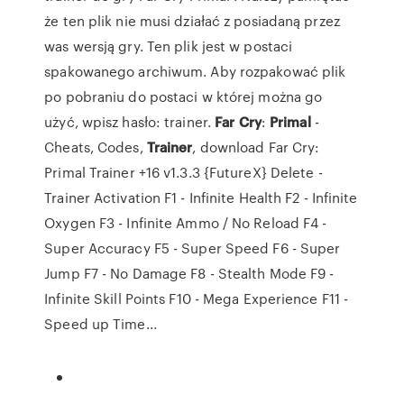
że ten plik nie musi działać z posiadaną przez
was wersją gry. Ten plik jest w postaci
spakowanego archiwum. Aby rozpakować plik
po pobraniu do postaci w której można go
użyć, wpisz hasło: trainer.
Far
Cry
:
Primal
-
Cheats, Codes,
Trainer
, download Far Cry:
Primal Trainer +16 v1.3.3 {FutureX} Delete -
Trainer Activation F1 - Infinite Health F2 - Infinite
Oxygen F3 - Infinite Ammo / No Reload F4 -
Super Accuracy F5 - Super Speed F6 - Super
Jump F7 - No Damage F8 - Stealth Mode F9 -
Infinite Skill Points F10 - Mega Experience F11 -
Speed up Time...